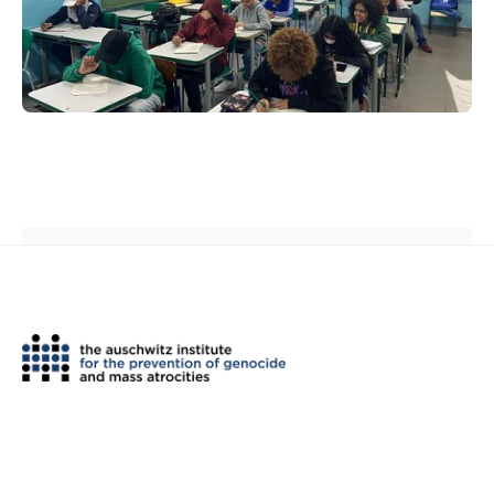
th
2 West 45
Street, Suite 1602
New York, NY 10036